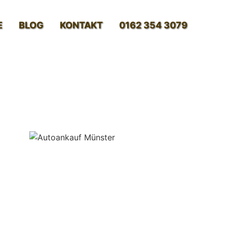
E
BLOG
KONTAKT
0162 354 3079